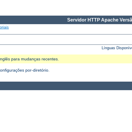
Servidor HTTP Apache Versã
oriais
Línguas Disponív
 Inglês para mudanças recentes.
figurações por-diretório.