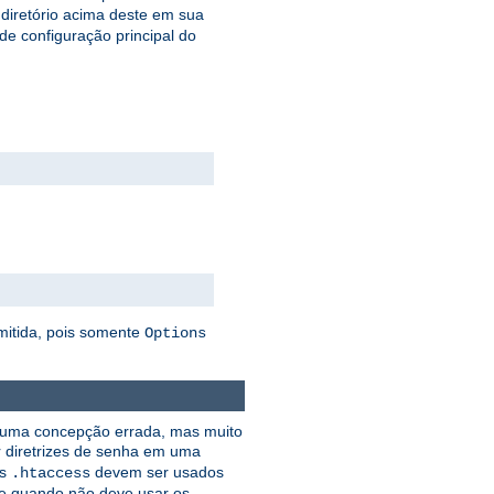
 diretório acima deste em sua
 de configuração principal do
mitida, pois somente
Options
e uma concepção errada, mas muito
r diretrizes de senha em uma
os
devem ser usados
.htaccess
e quando não deve usar os