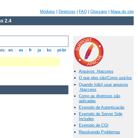
Módulos
|
Diretrizes
|
FAQ
|
Glossário
|
Mapa do site
o 2.4
eis:
en
|
es
|
fr
|
ja
|
ko
|
pt-br
Arquivos .htaccess
O que eles são/Como usá-los
Quando (não) usar arquivos
.htaccess
Como as diretrizes são
aplicadas
Exemplo de Autenticação
Exemplo de Server Side
Includes
Exemplo de CGI
Resolvendo Problemas