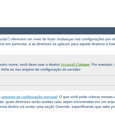
ibuída") oferecem um meio de fazer mudanças nas configurações por-d
io em particular, e as diretrizes se aplicam para aquele diretório e tod
utro nome, você deve usar a diretriz
. Por exemplo, 
AccessFileName
 linha ao seu arquivo de configuração do servidor:
s
arquivos de configuração principal
. O que você pode colocar nesses 
orias, quais diretrizes serão aceitas caso sejam encontradas em um arq
ssa diretriz irá conter uma seção
Override
, especificando que valor p