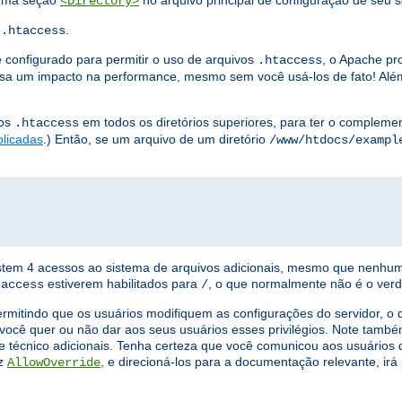
 uma seção
no arquivo principal de configuração de seu s
<Directory>
s
.
.htaccess
 configurado para permitir o uso de arquivos
, o Apache pr
.htaccess
a um impacto na performance, mesmo sem você usá-los de fato! Além
vos
em todos os diretórios superiores, para ter o complement
.htaccess
plicadas
.) Então, se um arquivo de um diretório
/www/htdocs/exampl
xistem 4 acessos ao sistema de arquivos adicionais, mesmo que nenhu
estiverem habilitados para
, o que normalmente não é o verd
taccess
/
ermitindo que os usuários modifiquem as configurações do servidor, 
você quer ou não dar aos seus usuários esses privilégios. Note tamb
e técnico adicionais. Tenha certeza que você comunicou aos usuários q
iz
, e direcioná-los para a documentação relevante, ir
AllowOverride