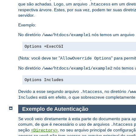
que são achadas. Logo, um arquivo
em um diretó
.htaccess
respectiva árvore. Estes, por sua vez, podem ter suas diretri
servidor.
Exemplo:
No diretório
nós temos um arquivo
/www/htdocs/example1
Options +ExecCGI
(Nota: você deve ter "
" para permiti
AllowOverride Options
No diretório
nós temos 
/www/htdocs/example1/example2
Options Includes
Devido a esse segundo arquivo
, no diretório
.htaccess
/ww
está em efeito, o que sobrescreve completamente 
Includes
Exemplo de Autenticação
Se você veio diretamente à esta parte do documento para ap
comum, de que é necessário o uso de arquivos
p
.htaccess
seção
, no seu arquivo principal de configuraç
<Directory>
apenas se você não tem acesso ao arquivo principal de confi