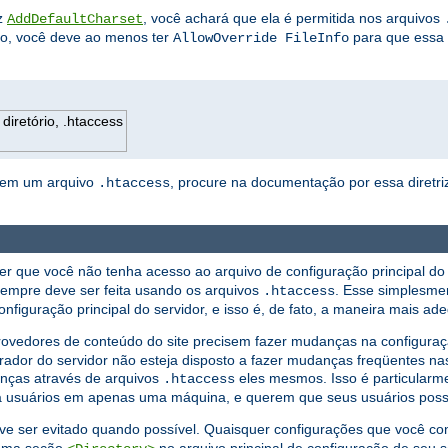
iz
, você achará que ela é permitida nos arquivos
AddDefaultCharset
ão, você deve ao menos ter
para que essa d
AllowOverride FileInfo
diretório, .htaccess
ta em um arquivo
, procure na documentação por essa diretriz
.htaccess
er que você não tenha acesso ao arquivo de configuração principal do 
sempre deve ser feita usando os arquivos
. Esse simplesme
.htaccess
nfiguração principal do servidor, e isso é, de fato, a maneira mais ad
edores de conteúdo do site precisem fazer mudanças na configuração
rador do servidor não esteja disposto a fazer mudanças freqüentes nas
anças através de arquivos
eles mesmos. Isso é particularm
.htaccess
ra usuários em apenas uma máquina, e querem que seus usuários poss
e ser evitado quando possível. Quaisquer configurações que você co