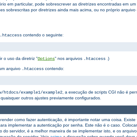
rio em particular, pode sobrescrever as diretrizes encontradas em um
zes sobrescritas por diretrizes ainda mais acima, ou no próprio arquivo
contendo o seguinte:
.htaccess
r o uso da diretriz "
" nos arquivos
.)
Options
.htaccess
um arquivo
contendo:
.htaccess
, a execução de scripts CGI não é per
w/htdocs/example1/example2
quaisquer outros ajustes previamente configurados.
render como fazer autenticação, é importante notar uma coisa. Exist
ara implementar a autenticação por senha. Este não é o caso. Coloca
ão do servidor, é a melhor maneira de se implementar isto, e os arquiv
guração do servidor. Veja
acima
a discussão sobre quando você deve 