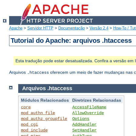
Apache
>
Servidor HTTP
>
Documentação
>
Versão 2.4
>
How-To / Tut
Tutorial do Apache: arquivos .htaccess
Esta tradução pode estar desatualizada. Confira a versão em
Arquivos
oferecem um meio de fazer mudanças nas con
.htaccess
Arquivos .htaccess
Módulos Relacionados
Diretrizes Relacionadas
core
AccessFileName
mod_authn_file
AllowOverride
mod_authz_groupfile
Options
mod_cgi
AddHandler
mod_include
SetHandler
mod_mime
AuthType