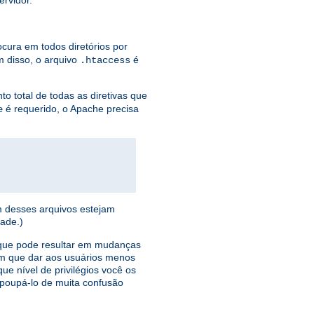
ervidor.
ocura em todos diretórios por
 disso, o arquivo
é
.htaccess
o total de todas as diretivas que
é requerido, o Apache precisa
e
m desses arquivos estejam
ade.)
o que pode resultar em mudanças
ém que dar aos usuários menos
ue nível de privilégios você os
á poupá-lo de muita confusão