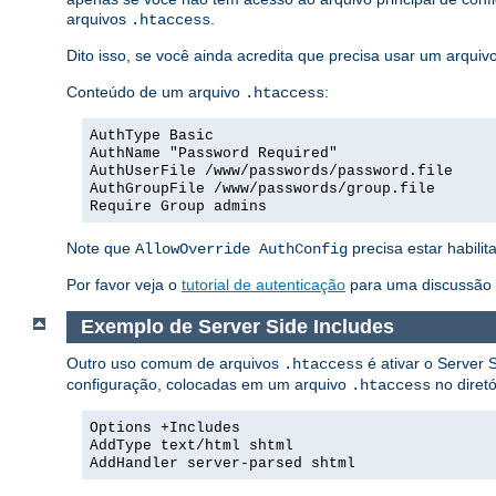
arquivos
.
.htaccess
Dito isso, se você ainda acredita que precisa usar um arquiv
Conteúdo de um arquivo
:
.htaccess
AuthType Basic
AuthName "Password Required"
AuthUserFile /www/passwords/password.file
AuthGroupFile /www/passwords/group.file
Require Group admins
Note que
precisa estar habilit
AllowOverride AuthConfig
Por favor veja o
tutorial de autenticação
para uma discussão m
Exemplo de Server Side Includes
Outro uso comum de arquivos
é ativar o Server S
.htaccess
configuração, colocadas em um arquivo
no diretó
.htaccess
Options +Includes
AddType text/html shtml
AddHandler server-parsed shtml