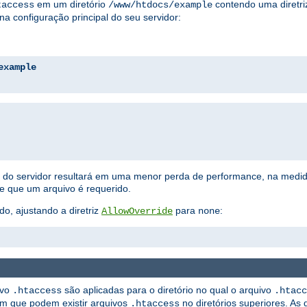
em um diretório
contendo uma diretriz
taccess
/www/htdocs/example
na configuração principal do seu servidor:
example
ão do servidor resultará em uma menor perda de performance, na medi
ue que um arquivo é requerido.
do, ajustando a diretriz
para
:
AllowOverride
none
ivo
são aplicadas para o diretório no qual o arquivo
.htaccess
.htacc
ém que podem existir arquivos
no diretórios superiores. As 
.htaccess