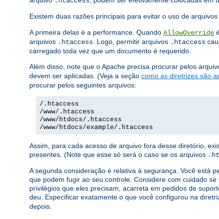
arquivo
, podem ser efetivamente colocadas em
.htaccess
Existem duas razões principais para evitar o uso de arquivo
A primeira delas é a performance. Quando
é
AllowOverride
arquivos
. Logo, permitir arquivos
caus
.htaccess
.htaccess
carregado toda vez que um documento é requerido.
Além disso, note que o Apache precisa procurar pelos arqui
devem ser aplicadas. (Veja a seção
como as diretrizes são a
procurar pelos seguintes arquivos:
/.htaccess
/www/.htaccess
/www/htdocs/.htaccess
/www/htdocs/example/.htaccess
Assim, para cada acesso de arquivo fora desse diretório, e
presentes. (Note que esse só será o caso se os arquivos
.h
A segunda consideração é relativa à segurança. Você está p
que podem fugir ao seu controle. Considere com cuidado se 
privilégios que eles precisam, acarreta em pedidos de suport
deu. Especificar exatamente o que você configurou na diretr
depois.