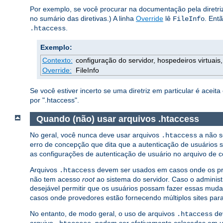
Por exemplo, se você procurar na documentação pela diretr
no sumário das diretivas.) A linha
Override
lê
. Ent
FileInfo
.
.htaccess
Exemplo:
Contexto:
configuração do servidor, hospedeiros virtuais, 
Override:
FileInfo
Se você estiver incerto se uma diretriz em particular é acei
por ".htaccess".
Quando (não) usar arquivos .htaccess
No geral, você nunca deve usar arquivos
a não s
.htaccess
erro de concepção que dita que a autenticação de usuários 
as configurações de autenticação de usuário no arquivo de co
Arquivos
devem ser usados em casos onde os prov
.htaccess
não tem acesso
root
ao sistema do servidor. Caso o administ
desejável permitir que os usuários possam fazer essas mud
casos onde provedores estão fornecendo múltiplos sites pa
No entanto, de modo geral, o uso de arquivos
dev
.htaccess