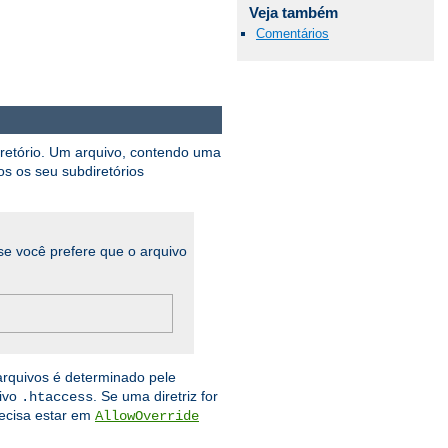
Veja também
Comentários
iretório. Um arquivo, contendo uma
os os seu subdiretórios
se você prefere que o arquivo
arquivos é determinado pele
uivo
. Se uma diretriz for
.htaccess
recisa estar em
AllowOverride