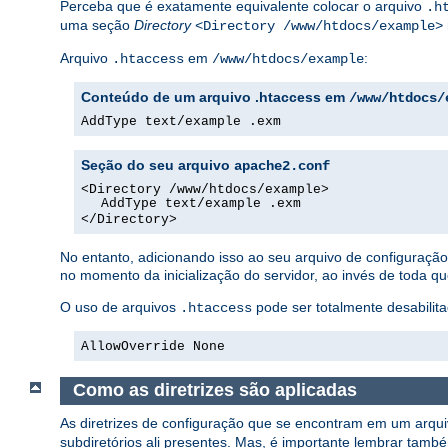
Perceba que é exatamente equivalente colocar o arquivo
.h
uma seção
Directory
<Directory /www/htdocs/example>
Arquivo
em
:
.htaccess
/www/htdocs/example
Conteúdo de um arquivo .htaccess em
/www/htdocs/
AddType text/example .exm
Seção do seu arquivo
apache2.conf
<Directory /www/htdocs/example>
AddType text/example .exm
</Directory>
No entanto, adicionando isso ao seu arquivo de configuraç
no momento da inicialização do servidor, ao invés de toda q
O uso de arquivos
pode ser totalmente desabilita
.htaccess
AllowOverride None
Como as diretrizes são aplicadas
As diretrizes de configuração que se encontram em um arqu
subdiretórios ali presentes. Mas, é importante lembrar tamb