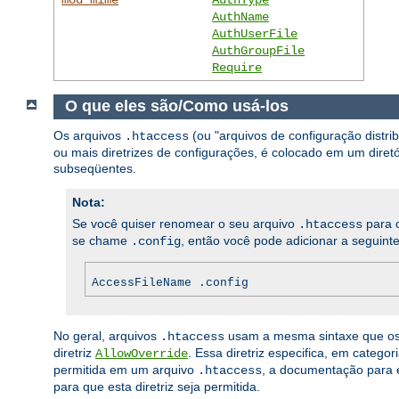
AuthName
AuthUserFile
AuthGroupFile
Require
O que eles são/Como usá-los
Os arquivos
(ou "arquivos de configuração distr
.htaccess
ou mais diretrizes de configurações, é colocado em um diretór
subseqüentes.
Nota:
Se você quiser renomear o seu arquivo
para o
.htaccess
se chame
, então você pode adicionar a seguinte
.config
AccessFileName .config
No geral, arquivos
usam a mesma sintaxe que o
.htaccess
diretriz
. Essa diretriz especifica, em categ
AllowOverride
permitida em um arquivo
, a documentação para e
.htaccess
para que esta diretriz seja permitida.